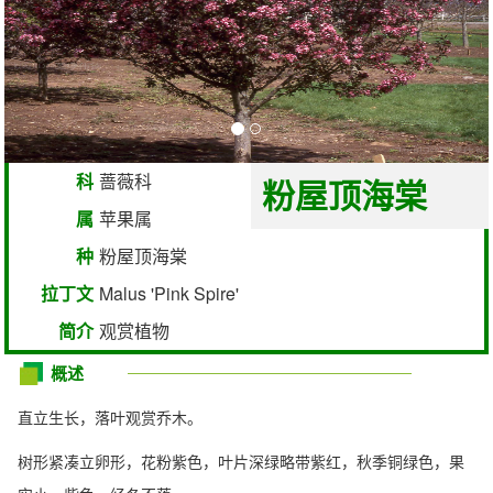
科
蔷薇科
粉屋顶海棠
属
苹果属
种
粉屋顶海棠
拉丁文
Malus 'Pink Spire'
简介
观赏植物
概述
直立生长，落叶观赏乔木。
树形紧凑立卵形，花粉紫色，叶片深绿略带紫红，秋季铜绿色，果