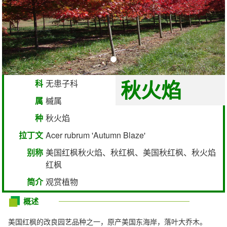
秋火焰
科
无患子科
属
槭属
种
秋火焰
拉丁文
Acer rubrum 'Autumn Blaze'
别称
美国红枫秋火焰、秋红枫、美国秋红枫、秋火焰
红枫
简介
观赏植物
概述
美国红枫的改良园艺品种之一，原产美国东海岸，落叶大乔木。