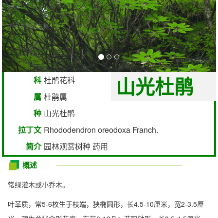
山光杜鹃
科
杜鹃花科
属
杜鹃属
种
山光杜鹃
拉丁文
Rhododendron oreodoxa Franch.
简介
园林观赏树种 药用
概述
常绿灌木或小乔木。
叶革质，常5-6枚生于枝端，狭椭圆形，长4.5-10厘米，宽2-3.5厘