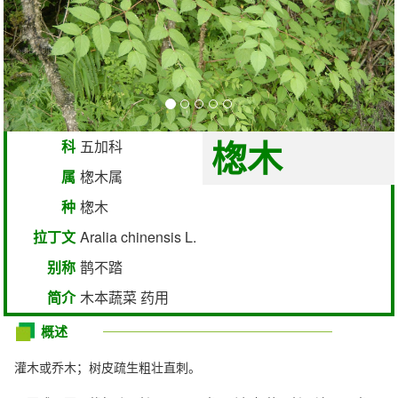
楤木
科
五加科
属
楤木属
种
楤木
拉丁文
Aralia chinensis L.
别称
鹊不踏
简介
木本蔬菜 药用
概述
灌木或乔木；树皮疏生粗壮直刺。