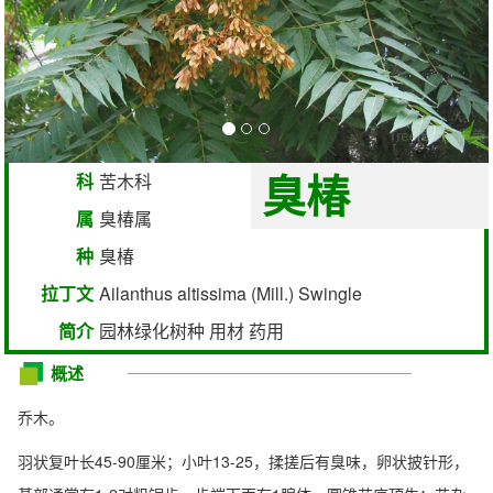
臭椿
科
苦木科
属
臭椿属
种
臭椿
拉丁文
Ailanthus altissima (Mill.) Swingle
简介
园林绿化树种 用材 药用
概述
乔木。
羽状复叶长45-90厘米；小叶13-25，揉搓后有臭味，卵状披针形，