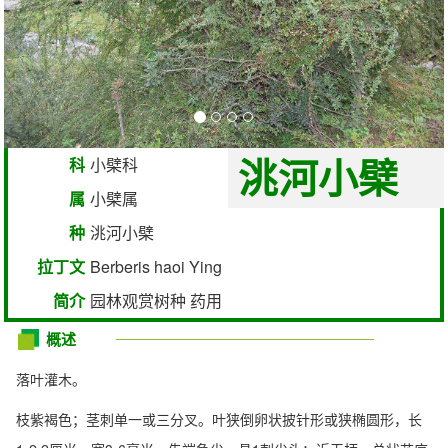
洮河小檗
科
小檗科
属
小檗属
种
洮河小檗
拉丁文
Berberis haoi Ying
简介
园林观赏树种 药用
概述
落叶灌木。
枝紫褐色；茎刺单一或三分叉。叶狭倒卵状披针形或狭椭圆形，长