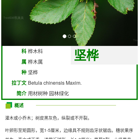
坚桦
科
桦木科
属
桦木属
种
坚桦
拉丁文
Betula chinensis Maxim.
简介
用材树种 园林绿化
概述
灌木或小乔木；树皮黑灰色，纵裂或不开裂。
叶卵形至矩圆形，宽1-5厘米，边缘具不规则齿牙状锯齿。穗状果序