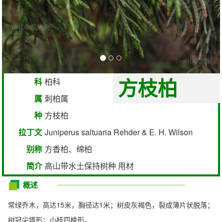
方枝柏
科
柏科
属
刺柏属
种
方枝柏
拉丁文
Juniperus saltuaria Rehder & E. H. Wilson
别称
方香柏、绵柏
简介
高山带水土保持树种 用材
概述
常绿乔木，高达15米，胸径达1米；树皮灰褐色，裂成薄片状脱落；
树冠尖塔形；小枝四棱形。