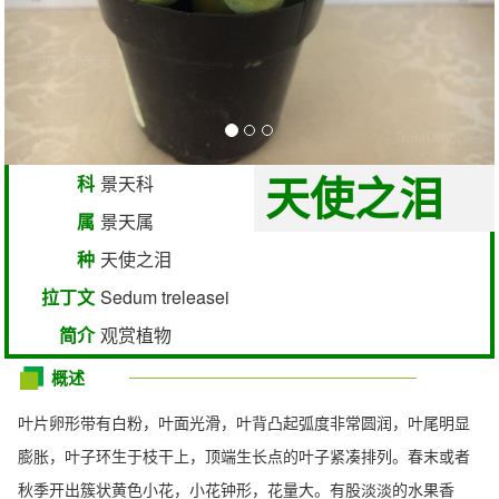
天使之泪
科
景天科
属
景天属
种
天使之泪
拉丁文
Sedum treleasei
简介
观赏植物
概述
叶片卵形带有白粉，叶面光滑，叶背凸起弧度非常圆润，叶尾明显
膨胀，叶子环生于枝干上，顶端生长点的叶子紧凑排列。春末或者
秋季开出簇状黄色小花，小花钟形，花量大。有股淡淡的水果香