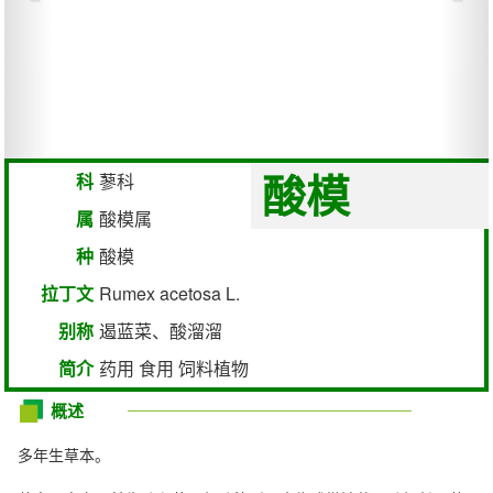
酸模
科
蓼科
属
酸模属
种
酸模
拉丁文
Rumex acetosa L.
别称
遏蓝菜、酸溜溜
简介
药用 食用 饲料植物
概述
多年生草本。