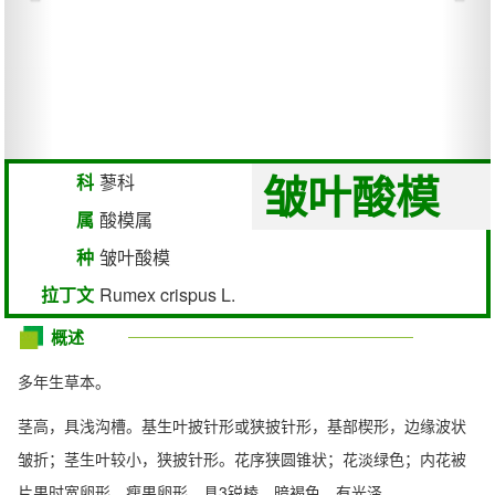
皱叶酸模
科
蓼科
属
酸模属
种
皱叶酸模
拉丁文
Rumex crispus L.
概述
多年生草本。
茎高，具浅沟槽。基生叶披针形或狭披针形，基部楔形，边缘波状
皱折；茎生叶较小，狭披针形。花序狭圆锥状；花淡绿色；内花被
片果时宽卵形。瘦果卵形，具3锐棱，暗褐色，有光泽。