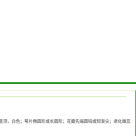
于茎顶，白色；萼片椭圆形或长圆形；花瓣先端圆钝或短渐尖；退化雄蕊