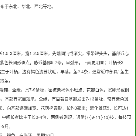
 分布于东北、华北、西北等地。
.5-3厘米，宽1-2.5厘米，先端圆钝或渐尖，常带短头头，基部近心
色长圆形斑点，脉近基部5-7条，呈弧形，下面更明显；叶柄长3-
贴生于叶柄，边有褐色流苏状毛，早落。茎2-4条，通常近中部具1茎生
抱茎。
形，先端钝，全缘，具7-9条脉，密被紫褐色小斑点；花瓣白色，宽卵形或倒
钝或短渐尖，基部有宽而短爪，全缘，有显著自基部发出7-13条脉，常有紫色斑
毫米，向基部逐渐加宽，花药椭圆形，长约3毫米；退化雄蕊5，长可达1
长者比主干长3-4倍，两侧者则短，通常(7-)9-11(-13)枝，每枝顶
-9月。
形，褐色，有光泽。果期10月。