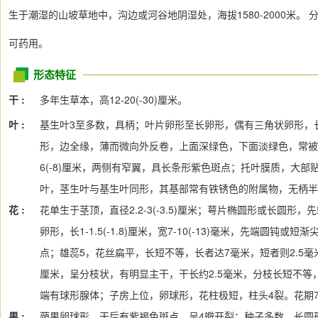
生于潮湿的山坡草地中，沟边或河谷地阴湿处，海拔1580-2000米。
可药用。
形态特征
干 :
多年生草本，高12-20(-30)厘米。
叶 :
基生叶3至多数，具柄；叶片卵形至长卵形，偶有三角状卵形，长1
形，边全缘，薄而微向外反卷，上面深绿色，下面淡绿色，常被紫
6(-8)厘米，两侧有窄翼，具长条形紫色斑点；托叶膜质，大部
叶，茎生叶与基生叶同形，其基部常有铁锈色的附属物，无柄半
花 :
花单生于茎顶，直径2.2-3(-3.5)厘米；萼片椭圆形或长圆
卵形，长1-1.5(-1.8)厘米，宽7-10(-13)毫米，先端圆
点；雄蕊5，花丝扁平，长短不等，长者达7毫米，短者则2.5
厘米，呈分枝状，有明显主干，干长约2.5毫米，分枝长短不等，中间
端有球形腺体；子房上位，卵球形，花柱极短，柱头4裂。花期7
果 :
蒴果卵球形，干后有紫褐色斑点，呈4瓣开裂；种子多数，长圆