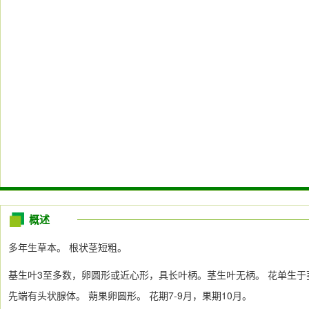
概述
多年生草本。 根状茎短粗。
基生叶3至多数，卵圆形或近心形，具长叶柄。茎生叶无柄。 花单生
先端有头状腺体。 蒴果卵圆形。 花期7-9月，果期10月。